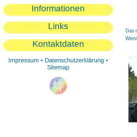
Sie
Informationen
Sie
Be
Links
Das n
Wenn 
Kontaktdaten
Impressum
•
Datenschutzerklärung
•
Sitemap