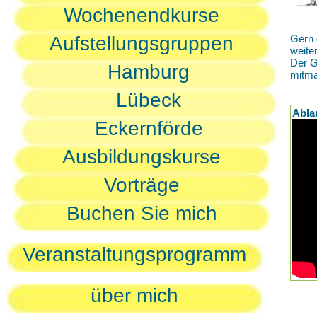
Wochenendkurse
Aufstellungsgruppen
Gern 
weite
Der G
Hamburg
mitm
Lübeck
Abla
Eckernförde
Ausbildungskurse
Vorträge
Buchen Sie mich
Veranstaltungsprogramm
über mich
D