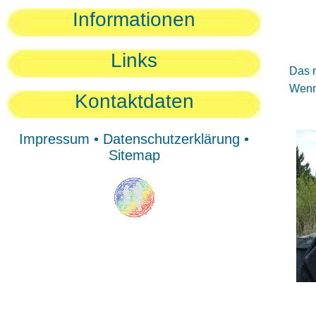
Sie
Informationen
Sie
Be
Links
Das n
Wenn 
Kontaktdaten
Impressum
•
Datenschutzerklärung
•
Sitemap