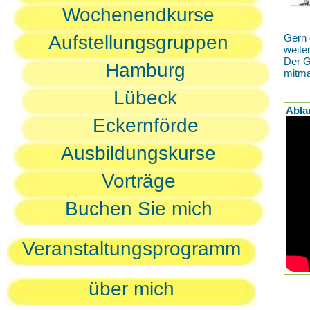
Wochenendkurse
Aufstellungsgruppen
Gern 
weite
Der G
Hamburg
mitm
Lübeck
Abla
Eckernförde
Ausbildungskurse
Vorträge
Buchen Sie mich
Veranstaltungsprogramm
über mich
D