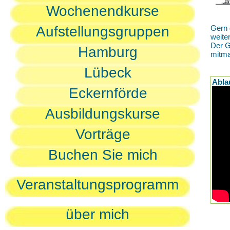
Wochenendkurse
Aufstellungsgruppen
Gern 
weite
Der G
Hamburg
mitm
Lübeck
Abla
Eckernförde
Ausbildungskurse
Vorträge
Buchen Sie mich
Veranstaltungsprogramm
über mich
D