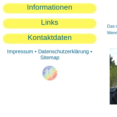
Sie
Informationen
Sie
Be
Links
Das n
Wenn 
Kontaktdaten
Impressum
•
Datenschutzerklärung
•
Sitemap