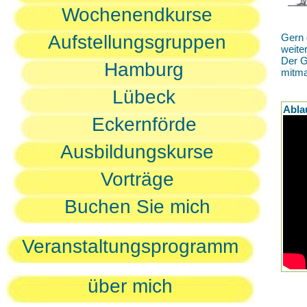
Wochenendkurse
Aufstellungsgruppen
Gern 
weite
Der G
Hamburg
mitm
Lübeck
Abla
Eckernförde
Ausbildungskurse
Vorträge
Buchen Sie mich
Veranstaltungsprogramm
über mich
D