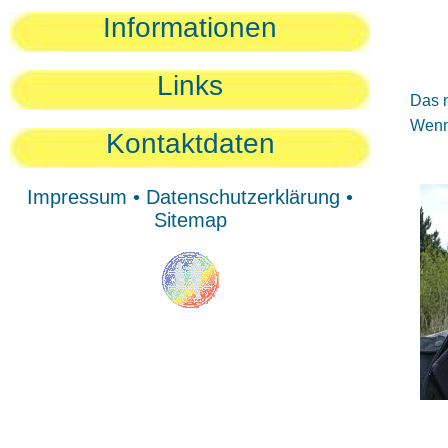
Sie
Informationen
Sie
Be
Links
Das n
Wenn 
Kontaktdaten
Impressum
•
Datenschutzerklärung
•
Sitemap