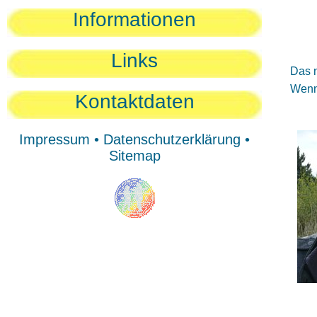
Sie
Informationen
Sie
Be
Links
Das n
Wenn 
Kontaktdaten
Impressum
•
Datenschutzerklärung
•
Sitemap