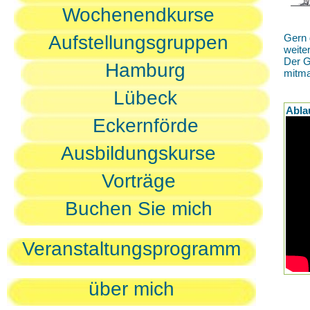
Wochenendkurse
Aufstellungsgruppen
Gern 
weite
Der G
Hamburg
mitm
Lübeck
Abla
Eckernförde
Ausbildungskurse
Vorträge
Buchen Sie mich
Veranstaltungsprogramm
über mich
D