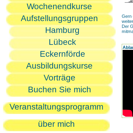
Wochenendkurse
Aufstellungsgruppen
Gern 
weite
Der G
Hamburg
mitm
Lübeck
Abla
Eckernförde
Ausbildungskurse
Vorträge
Buchen Sie mich
Veranstaltungsprogramm
über mich
D