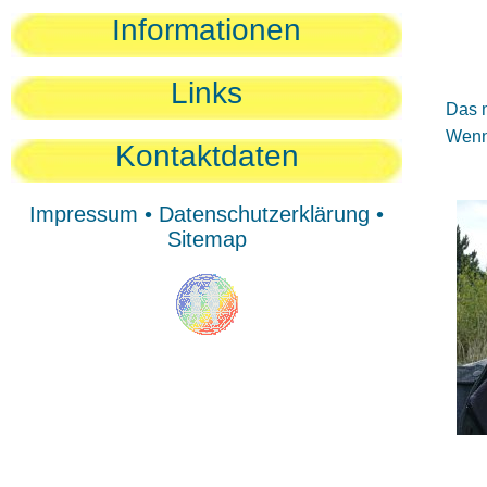
Sie
Informationen
Sie
Be
Links
Das n
Wenn 
Kontaktdaten
Impressum
•
Datenschutzerklärung
•
Sitemap