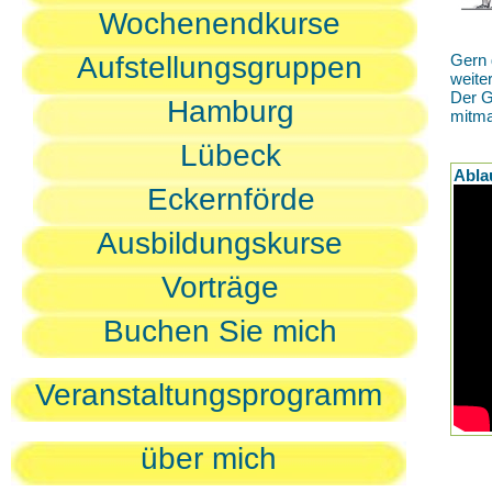
Wochenendkurse
Aufstellungsgruppen
Gern 
weite
Der G
Hamburg
mitm
Lübeck
Abla
Eckernförde
Ausbildungskurse
Vorträge
Buchen Sie mich
Veranstaltungsprogramm
über mich
D