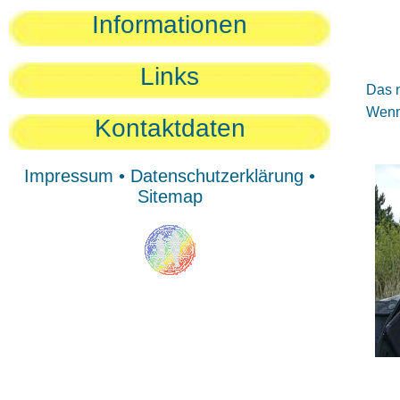
Sie
Informationen
Sie
Be
Links
Das n
Wenn 
Kontaktdaten
Impressum
•
Datenschutzerklärung
•
Sitemap