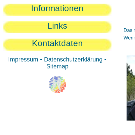
Sie
Informationen
Sie
Be
Links
Das n
Wenn 
Kontaktdaten
Impressum
•
Datenschutzerklärung
•
Sitemap