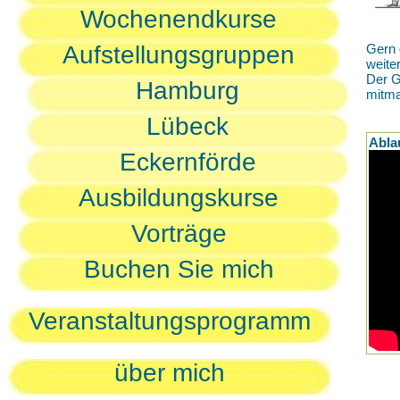
Wochenendkurse
Aufstellungsgruppen
Gern 
weite
Der G
Hamburg
mitm
Lübeck
Abla
Eckernförde
Ausbildungskurse
Vorträge
Buchen Sie mich
Veranstaltungsprogramm
über mich
D