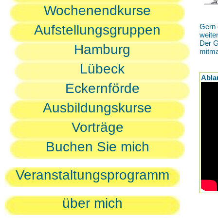
Wochenendkurse
Aufstellungsgruppen
Gern 
weite
Der G
Hamburg
mitm
Lübeck
Abla
Eckernförde
Ausbildungskurse
Vorträge
Buchen Sie mich
Veranstaltungsprogramm
über mich
D