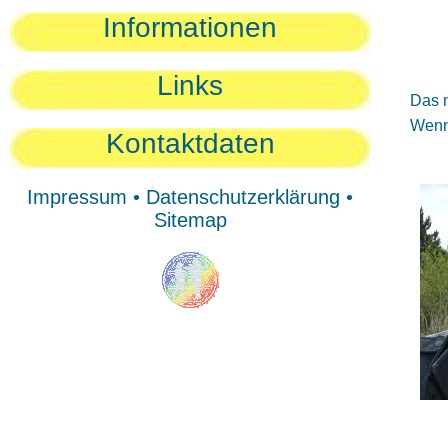
Sie
Informationen
Sie
Be
Links
Das n
Wenn 
Kontaktdaten
Impressum
•
Datenschutzerklärung
•
Sitemap