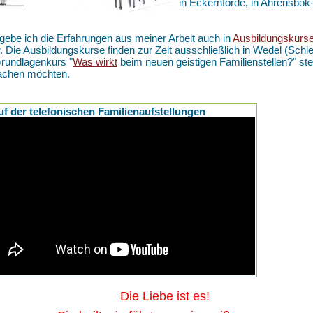
in Eckernförde, in Ahrensbö
gebe ich die Erfahrungen aus meiner Arbeit auch in
Ausbildungskurs
r. Die Ausbildungskurse finden zur Zeit ausschließlich in Wedel (Schle
rundlagenkurs "
Was wirkt
beim neuen geistigen Familienstellen?" ste
achen möchten.
uf der telefonischen Familienaufstellungen
ie Liebe ist es!