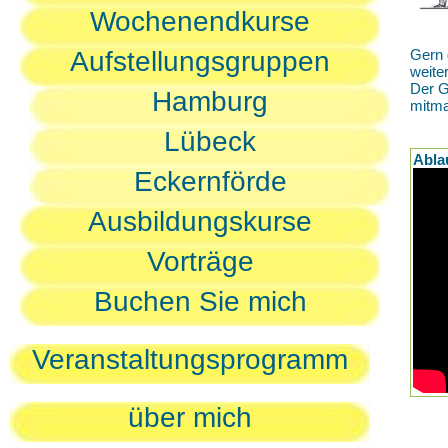
Wochenendkurse
Aufstellungsgruppen
Gern 
weite
Der G
Hamburg
mitm
Lübeck
Abla
Eckernförde
Ausbildungskurse
Vorträge
Buchen Sie mich
Veranstaltungsprogramm
über mich
D