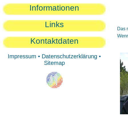
Sie
Informationen
Sie
Be
Links
Das n
Wenn 
Kontaktdaten
Impressum
•
Datenschutzerklärung
•
Sitemap