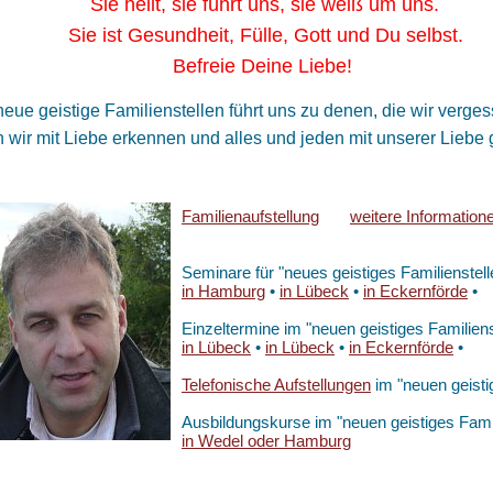
 heilt, sie führt uns, sie weiß um uns.
 ist Gesundheit, Fülle, Gott und Du selbst.
freie Deine Liebe!
eue geistige Familienstellen führt uns zu denen, die wir ver
wir mit Liebe erkennen und alles und jeden mit unserer Liebe g
Familienaufstellung
weitere Information
Seminare für "neues geistiges Familienstell
in Hamburg
•
in Lübeck
•
in Eckernförde
•
Einzeltermine im "neuen geistiges Familiens
in Lübeck
•
in Lübeck
•
in Eckernförde
•
Telefonische Aufstellungen
im "neuen geistig
Ausbildungskurse im "neuen geistiges Famil
in Wedel oder Hamburg