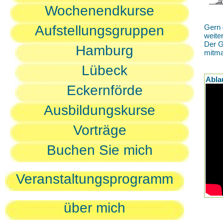
Wochenendkurse
Aufstellungsgruppen
Gern 
weite
Der G
Hamburg
mitm
Lübeck
Abla
Eckernförde
Ausbildungskurse
Vorträge
Buchen Sie mich
Veranstaltungsprogramm
über mich
D