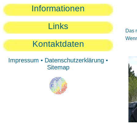
Sie
Informationen
Sie
Be
Links
Das n
Wenn 
Kontaktdaten
Impressum
•
Datenschutzerklärung
•
Sitemap