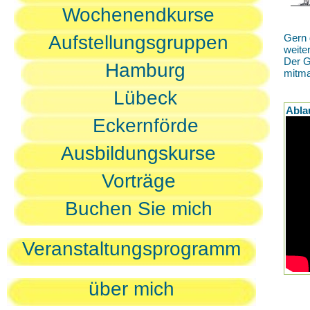
Wochenendkurse
Aufstellungsgruppen
Gern 
weite
Der G
Hamburg
mitm
Lübeck
Abla
Eckernförde
Ausbildungskurse
Vorträge
Buchen Sie mich
Veranstaltungsprogramm
über mich
D