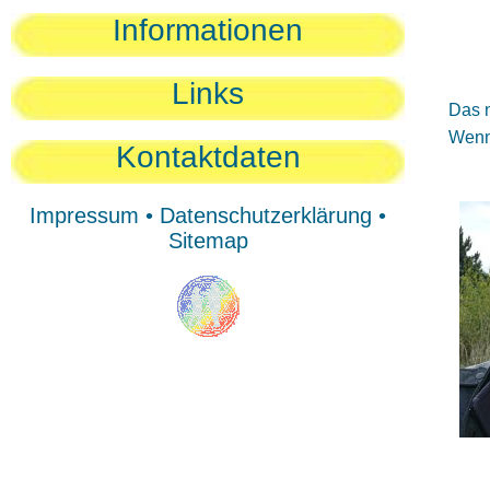
Sie
Informationen
Sie
Be
Links
Das n
Wenn 
Kontaktdaten
Impressum
•
Datenschutzerklärung
•
Sitemap