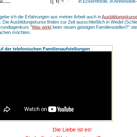
in Eckernförde, in Ahrensbö
gebe ich die Erfahrungen aus meiner Arbeit auch in
Ausbildungskurs
r. Die Ausbildungskurse finden zur Zeit ausschließlich in Wedel (Schle
rundlagenkurs "
Was wirkt
beim neuen geistigen Familienstellen?" ste
achen möchten.
uf der telefonischen Familienaufstellungen
ie Liebe ist es!