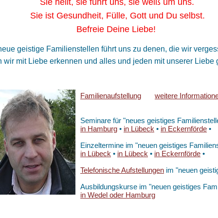
 heilt, sie führt uns, sie weiß um uns.
 ist Gesundheit, Fülle, Gott und Du selbst.
freie Deine Liebe!
eue geistige Familienstellen führt uns zu denen, die wir ver
wir mit Liebe erkennen und alles und jeden mit unserer Liebe g
Familienaufstellung
weitere Information
Seminare für "neues geistiges Familienstell
in Hamburg
•
in Lübeck
•
in Eckernförde
•
Einzeltermine im "neuen geistiges Familiens
in Lübeck
•
in Lübeck
•
in Eckernförde
•
Telefonische Aufstellungen
im "neuen geistig
Ausbildungskurse im "neuen geistiges Famil
in Wedel oder Hamburg