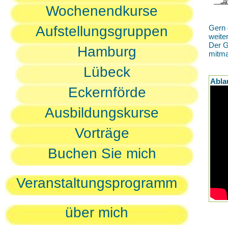
Wochenendkurse
Aufstellungsgruppen
Gern 
weite
Der G
Hamburg
mitm
Lübeck
Abla
Eckernförde
Ausbildungskurse
Vorträge
Buchen Sie mich
Veranstaltungsprogramm
über mich
D