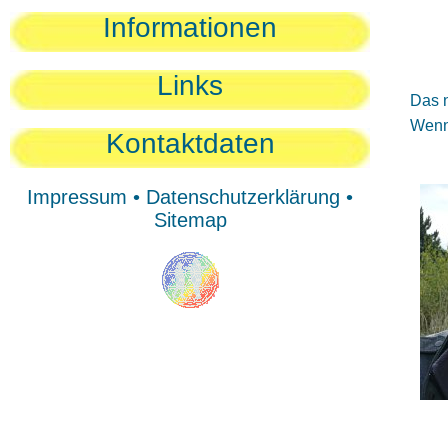
Sie
Informationen
Sie
Be
Links
Das n
Wenn 
Kontaktdaten
Impressum
•
Datenschutzerklärung
•
Sitemap