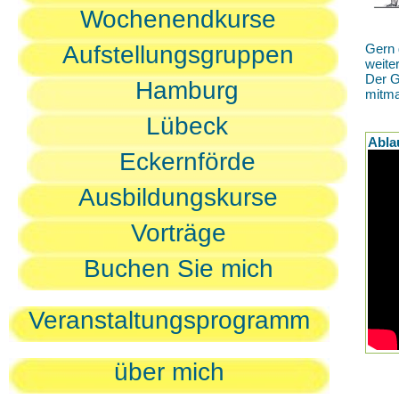
Wochenendkurse
Aufstellungsgruppen
Gern 
weite
Der G
Hamburg
mitm
Lübeck
Abla
Eckernförde
Ausbildungskurse
Vorträge
Buchen Sie mich
Veranstaltungsprogramm
über mich
D