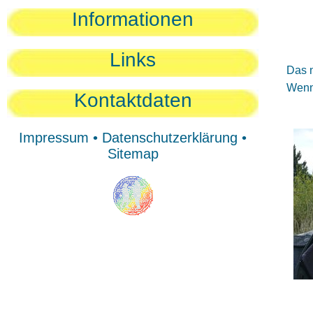
Sie
Informationen
Sie
Be
Links
Das n
Wenn 
Kontaktdaten
Impressum
•
Datenschutzerklärung
•
Sitemap