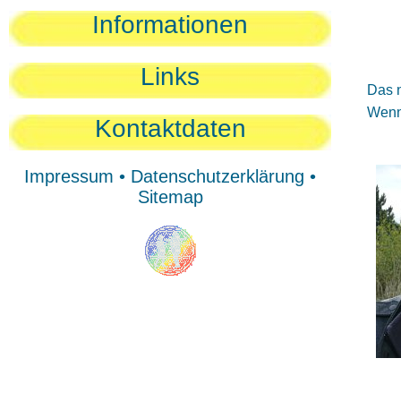
Sie
Informationen
Sie
Be
Links
Das n
Wenn 
Kontaktdaten
Impressum
•
Datenschutzerklärung
•
Sitemap