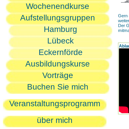
Wochenendkurse
Aufstellungsgruppen
Gern 
weite
Der G
Hamburg
mitm
Lübeck
Abla
Eckernförde
Ausbildungskurse
Vorträge
Buchen Sie mich
Veranstaltungsprogramm
über mich
D