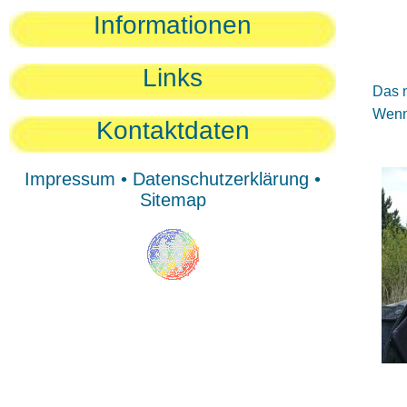
Sie
Informationen
Sie
Be
Links
Das n
Wenn 
Kontaktdaten
Impressum
•
Datenschutzerklärung
•
Sitemap