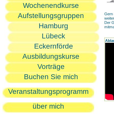
Wochenendkurse
Aufstellungsgruppen
Gern 
weite
Der G
Hamburg
mitm
Lübeck
Abla
Eckernförde
Ausbildungskurse
Vorträge
Buchen Sie mich
Veranstaltungsprogramm
über mich
D