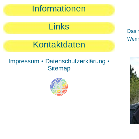
Sie
Informationen
Sie
Be
Links
Das n
Wenn 
Kontaktdaten
Impressum
•
Datenschutzerklärung
•
Sitemap