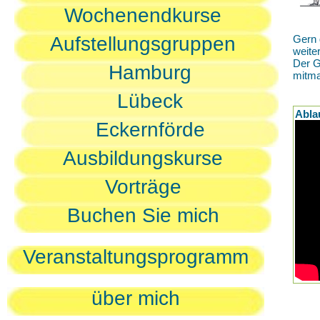
Wochenendkurse
Aufstellungsgruppen
Gern 
weite
Der G
Hamburg
mitm
Lübeck
Abla
Eckernförde
Ausbildungskurse
Vorträge
Buchen Sie mich
Veranstaltungsprogramm
über mich
D