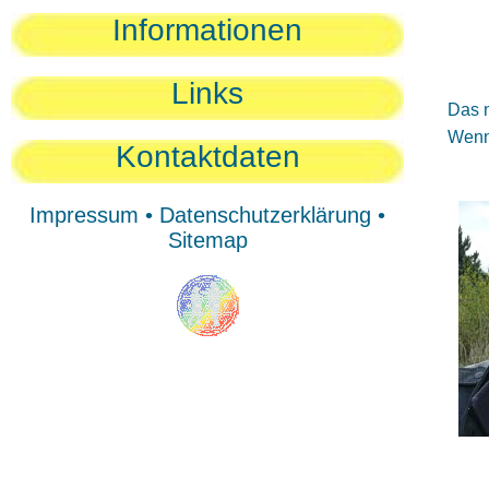
Sie
Informationen
Sie
Be
Links
Das n
Wenn 
Kontaktdaten
Impressum
•
Datenschutzerklärung
•
Sitemap