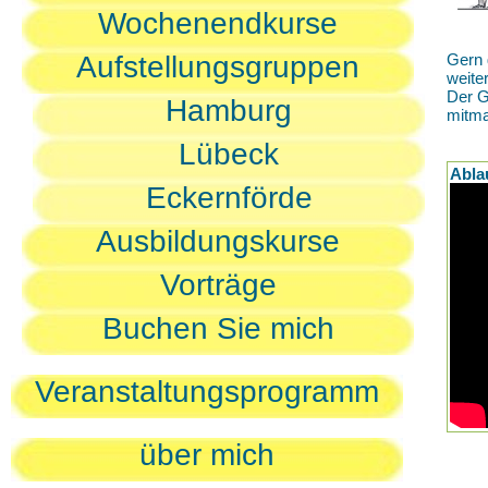
Wochenendkurse
Aufstellungsgruppen
Gern 
weite
Der G
Hamburg
mitm
Lübeck
Abla
Eckernförde
Ausbildungskurse
Vorträge
Buchen Sie mich
Veranstaltungsprogramm
über mich
D