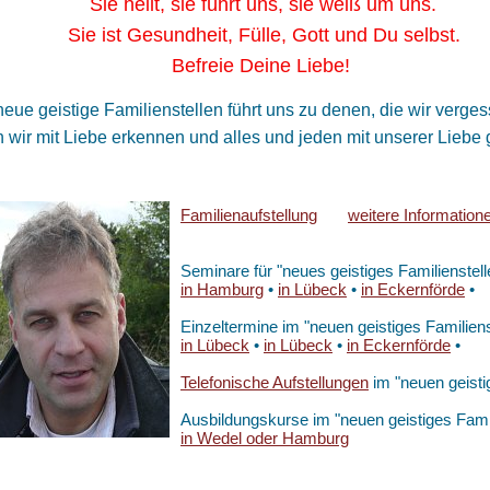
 heilt, sie führt uns, sie weiß um uns.
 ist Gesundheit, Fülle, Gott und Du selbst.
freie Deine Liebe!
eue geistige Familienstellen führt uns zu denen, die wir ver
wir mit Liebe erkennen und alles und jeden mit unserer Liebe g
Familienaufstellung
weitere Information
Seminare für "neues geistiges Familienstell
in Hamburg
•
in Lübeck
•
in Eckernförde
•
Einzeltermine im "neuen geistiges Familiens
in Lübeck
•
in Lübeck
•
in Eckernförde
•
Telefonische Aufstellungen
im "neuen geistig
Ausbildungskurse im "neuen geistiges Famil
in Wedel oder Hamburg