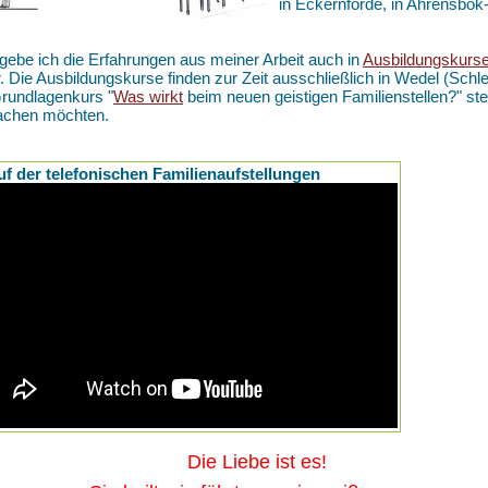
in Eckernförde, in Ahrensbö
gebe ich die Erfahrungen aus meiner Arbeit auch in
Ausbildungskurs
r. Die Ausbildungskurse finden zur Zeit ausschließlich in Wedel (Schle
rundlagenkurs "
Was wirkt
beim neuen geistigen Familienstellen?" ste
achen möchten.
uf der telefonischen Familienaufstellungen
ie Liebe ist es!