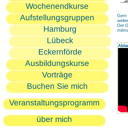
Wochenendkurse
Aufstellungsgruppen
Gern 
weite
Der G
Hamburg
mitm
Lübeck
Abla
Eckernförde
Ausbildungskurse
Vorträge
Buchen Sie mich
Veranstaltungsprogramm
über mich
D