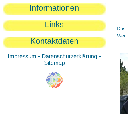
Sie
Informationen
Sie
Be
Links
Das n
Wenn 
Kontaktdaten
Impressum
•
Datenschutzerklärung
•
Sitemap