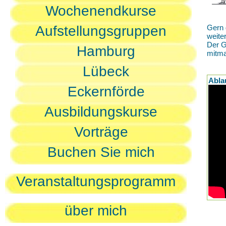
Wochenendkurse
Aufstellungsgruppen
Gern 
weite
Der G
Hamburg
mitm
Lübeck
Abla
Eckernförde
Ausbildungskurse
Vorträge
Buchen Sie mich
Veranstaltungsprogramm
über mich
D