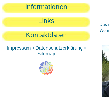
Sie
Informationen
Sie
Be
Links
Das n
Wenn 
Kontaktdaten
Impressum
•
Datenschutzerklärung
•
Sitemap