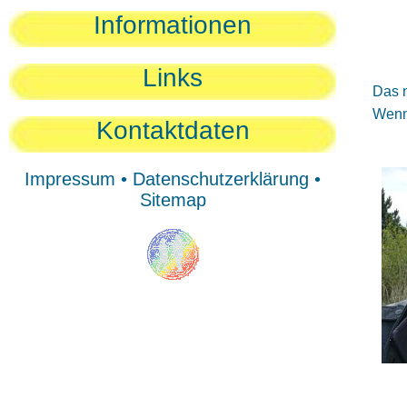
Sie
Informationen
Sie
Be
Links
Das n
Wenn 
Kontaktdaten
Impressum
•
Datenschutzerklärung
•
Sitemap