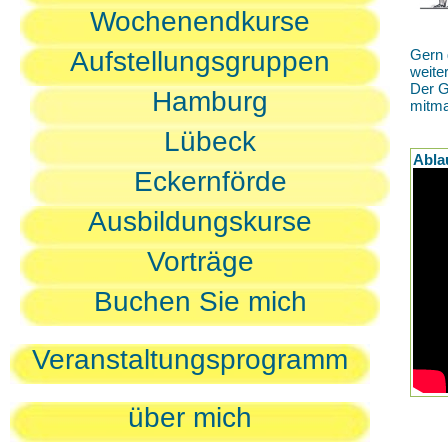
Wochenendkurse
Aufstellungsgruppen
Gern 
weite
Der G
Hamburg
mitm
Lübeck
Abla
Eckernförde
Ausbildungskurse
Vorträge
Buchen Sie mich
Veranstaltungsprogramm
über mich
D