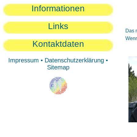
Sie
Informationen
Sie
Be
Links
Das n
Wenn 
Kontaktdaten
Impressum
•
Datenschutzerklärung
•
Sitemap