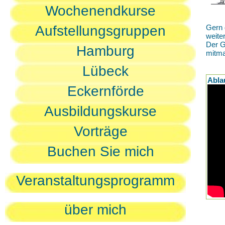
Wochenendkurse
Aufstellungsgruppen
Gern 
weite
Der G
Hamburg
mitm
Lübeck
Abla
Eckernförde
Ausbildungskurse
Vorträge
Buchen Sie mich
Veranstaltungsprogramm
über mich
D