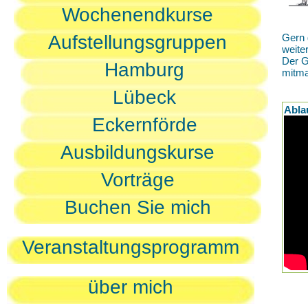
Wochenendkurse
Aufstellungsgruppen
Gern 
weite
Der G
Hamburg
mitm
Lübeck
Abla
Eckernförde
Ausbildungskurse
Vorträge
Buchen Sie mich
Veranstaltungsprogramm
über mich
D