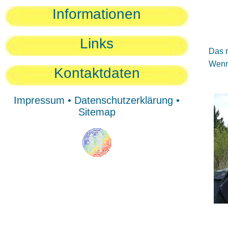
Sie
Informationen
Sie
Be
Links
Das n
Wenn 
Kontaktdaten
Impressum
•
Datenschutzerklärung
•
Sitemap