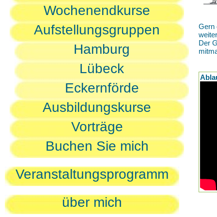
Wochenendkurse
Aufstellungsgruppen
Gern 
weite
Der G
Hamburg
mitm
Lübeck
Abla
Eckernförde
Ausbildungskurse
Vorträge
Buchen Sie mich
Veranstaltungsprogramm
über mich
D