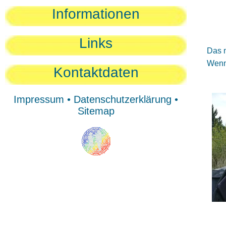
Sie
Informationen
Sie
Be
Links
Das n
Wenn 
Kontaktdaten
Impressum
•
Datenschutzerklärung
•
Sitemap