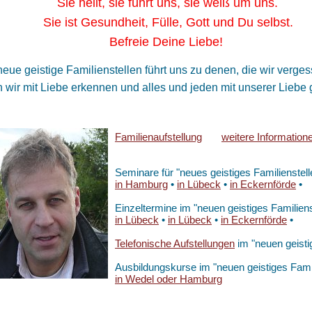
 heilt, sie führt uns, sie weiß um uns.
 ist Gesundheit, Fülle, Gott und Du selbst.
freie Deine Liebe!
eue geistige Familienstellen führt uns zu denen, die wir ver
wir mit Liebe erkennen und alles und jeden mit unserer Liebe g
Familienaufstellung
weitere Information
Seminare für "neues geistiges Familienstell
in Hamburg
•
in Lübeck
•
in Eckernförde
•
Einzeltermine im "neuen geistiges Familiens
in Lübeck
•
in Lübeck
•
in Eckernförde
•
Telefonische Aufstellungen
im "neuen geistig
Ausbildungskurse im "neuen geistiges Famil
in Wedel oder Hamburg