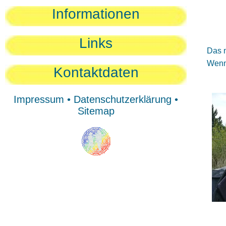
Sie
Informationen
Sie
Be
Links
Das n
Wenn 
Kontaktdaten
Impressum
•
Datenschutzerklärung
•
Sitemap