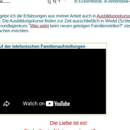
in Eckernförde, in Ahrensbö
gebe ich die Erfahrungen aus meiner Arbeit auch in
Ausbildungskurs
r. Die Ausbildungskurse finden zur Zeit ausschließlich in Wedel (Schle
rundlagenkurs "
Was wirkt
beim neuen geistigen Familienstellen?" ste
achen möchten.
uf der telefonischen Familienaufstellungen
ie Liebe ist es!