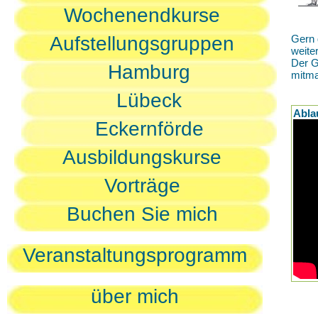
Wochenendkurse
Aufstellungsgruppen
Gern 
weite
Der G
Hamburg
mitm
Lübeck
Abla
Eckernförde
Ausbildungskurse
Vorträge
Buchen Sie mich
Veranstaltungsprogramm
über mich
D