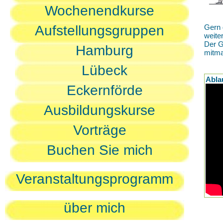
Wochenendkurse
Aufstellungsgruppen
Gern 
weite
Der G
Hamburg
mitm
Lübeck
Abla
Eckernförde
Ausbildungskurse
Vorträge
Buchen Sie mich
Veranstaltungsprogramm
über mich
D