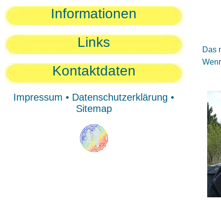
Sie
Informationen
Sie
Be
Links
Das n
Wenn 
Kontaktdaten
Impressum
•
Datenschutzerklärung
•
Sitemap