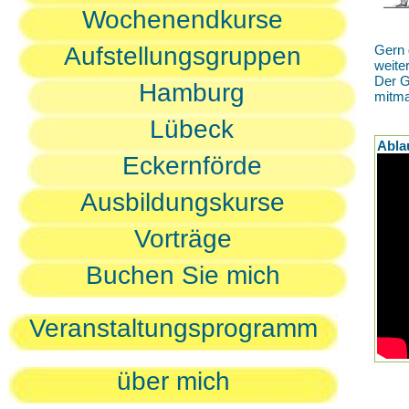
Wochenendkurse
Aufstellungsgruppen
Gern 
weite
Der G
Hamburg
mitm
Lübeck
Abla
Eckernförde
Ausbildungskurse
Vorträge
Buchen Sie mich
Veranstaltungsprogramm
über mich
D