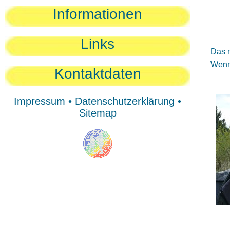
Sie
Informationen
Sie
Be
Links
Das n
Wenn 
Kontaktdaten
Impressum
•
Datenschutzerklärung
•
Sitemap