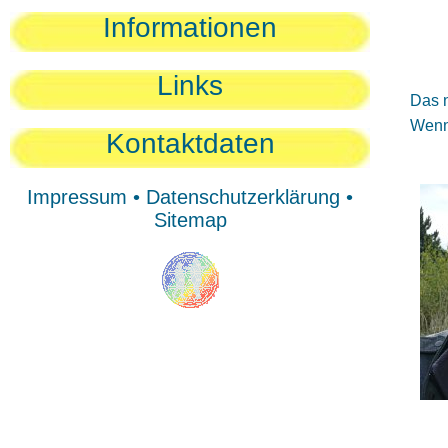
Sie
Informationen
Sie
Be
Links
Das n
Wenn 
Kontaktdaten
Impressum
•
Datenschutzerklärung
•
Sitemap