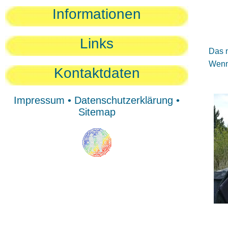
Sie
Informationen
Sie
Be
Links
Das n
Wenn 
Kontaktdaten
Impressum
•
Datenschutzerklärung
•
Sitemap