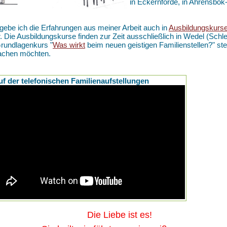
in Eckernförde, in Ahrensbö
gebe ich die Erfahrungen aus meiner Arbeit auch in
Ausbildungskurs
r. Die Ausbildungskurse finden zur Zeit ausschließlich in Wedel (Schle
rundlagenkurs "
Was wirkt
beim neuen geistigen Familienstellen?" ste
achen möchten.
uf der telefonischen Familienaufstellungen
ie Liebe ist es!