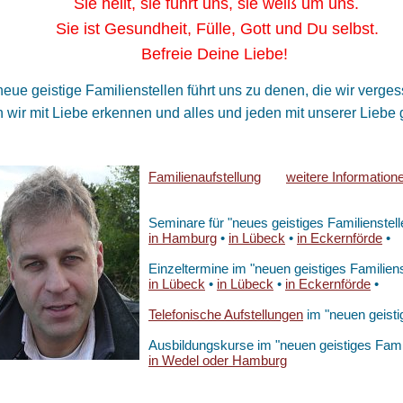
 heilt, sie führt uns, sie weiß um uns.
 ist Gesundheit, Fülle, Gott und Du selbst.
freie Deine Liebe!
eue geistige Familienstellen führt uns zu denen, die wir ver
wir mit Liebe erkennen und alles und jeden mit unserer Liebe g
Familienaufstellung
weitere Information
Seminare für "neues geistiges Familienstell
in Hamburg
•
in Lübeck
•
in Eckernförde
•
Einzeltermine im "neuen geistiges Familiens
in Lübeck
•
in Lübeck
•
in Eckernförde
•
Telefonische Aufstellungen
im "neuen geistig
Ausbildungskurse im "neuen geistiges Famil
in Wedel oder Hamburg