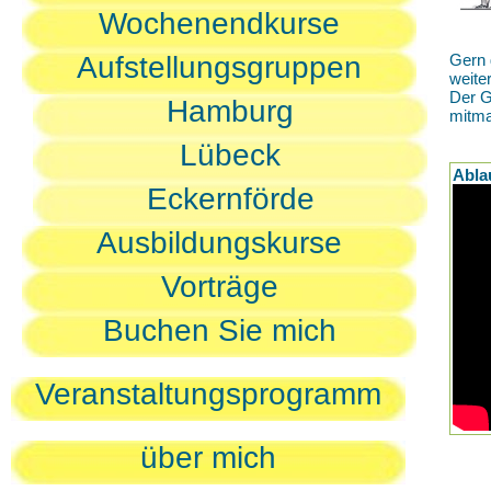
Wochenendkurse
Aufstellungsgruppen
Gern 
weite
Der G
Hamburg
mitm
Lübeck
Abla
Eckernförde
Ausbildungskurse
Vorträge
Buchen Sie mich
Veranstaltungsprogramm
über mich
D