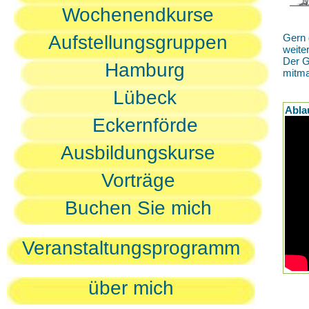
Wochenendkurse
Aufstellungsgruppen
Gern 
weite
Der G
Hamburg
mitm
Lübeck
Abla
Eckernförde
Ausbildungskurse
Vorträge
Buchen Sie mich
Veranstaltungsprogramm
über mich
D