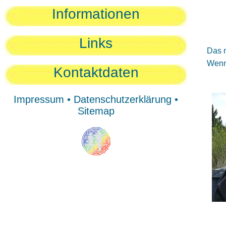
Sie
Informationen
Sie
Be
Links
Das n
Wenn 
Kontaktdaten
Impressum
•
Datenschutzerklärung
•
Sitemap