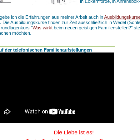
in Eckernförde, in Ahrensbö
gebe ich die Erfahrungen aus meiner Arbeit auch in
Ausbildungskurs
r. Die Ausbildungskurse finden zur Zeit ausschließlich in Wedel (Schle
rundlagenkurs "
Was wirkt
beim neuen geistigen Familienstellen?" ste
achen möchten.
uf der telefonischen Familienaufstellungen
ie Liebe ist es!