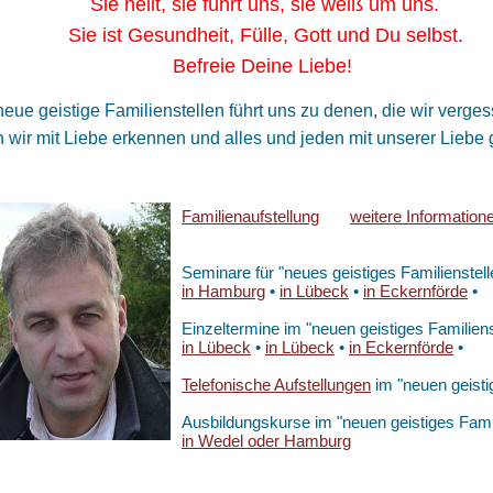
 heilt, sie führt uns, sie weiß um uns.
 ist Gesundheit, Fülle, Gott und Du selbst.
freie Deine Liebe!
eue geistige Familienstellen führt uns zu denen, die wir ver
wir mit Liebe erkennen und alles und jeden mit unserer Liebe g
Familienaufstellung
weitere Information
Seminare für "neues geistiges Familienstell
in Hamburg
•
in Lübeck
•
in Eckernförde
•
Einzeltermine im "neuen geistiges Familiens
in Lübeck
•
in Lübeck
•
in Eckernförde
•
Telefonische Aufstellungen
im "neuen geistig
Ausbildungskurse im "neuen geistiges Famil
in Wedel oder Hamburg