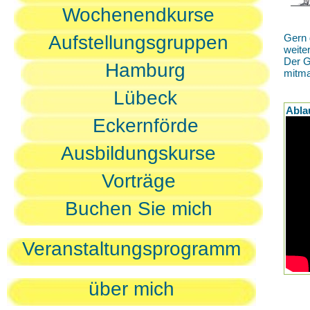
Wochenendkurse
Aufstellungsgruppen
Gern 
weite
Der G
Hamburg
mitm
Lübeck
Abla
Eckernförde
Ausbildungskurse
Vorträge
Buchen Sie mich
Veranstaltungsprogramm
über mich
D