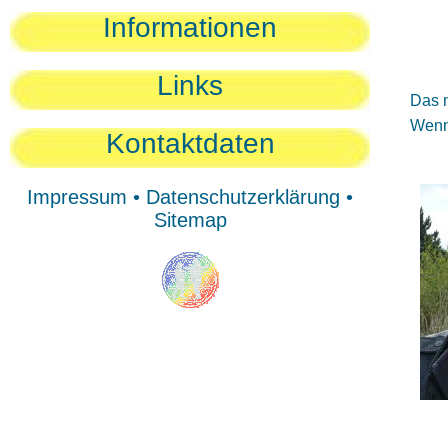
Sie
Informationen
Sie
Be
Links
Das n
Wenn 
Kontaktdaten
Impressum
•
Datenschutzerklärung
•
Sitemap