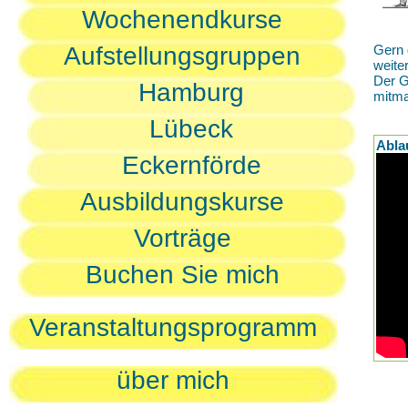
Wochenendkurse
Aufstellungsgruppen
Gern 
weite
Der G
Hamburg
mitm
Lübeck
Abla
Eckernförde
Ausbildungskurse
Vorträge
Buchen Sie mich
Veranstaltungsprogramm
über mich
D