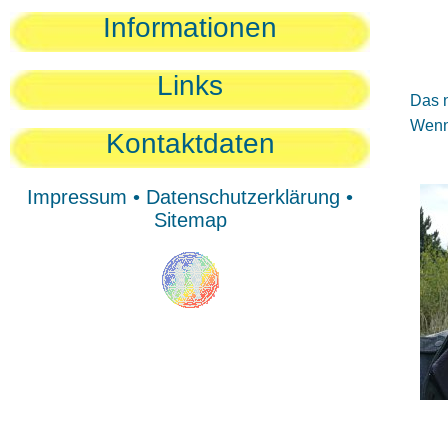
Sie
Informationen
Sie
Be
Links
Das n
Wenn 
Kontaktdaten
Impressum
•
Datenschutzerklärung
•
Sitemap