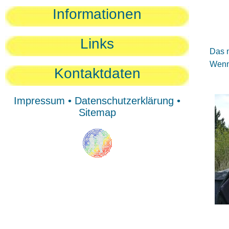
Sie
Informationen
Sie
Be
Links
Das n
Wenn 
Kontaktdaten
Impressum
•
Datenschutzerklärung
•
Sitemap