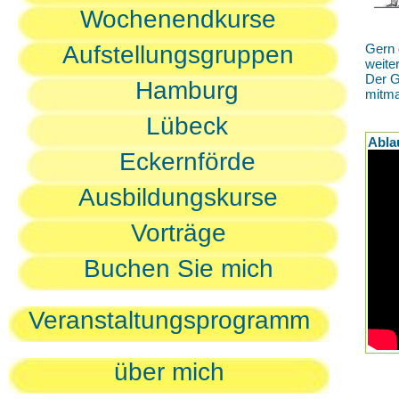
Wochenendkurse
Aufstellungsgruppen
Gern 
weite
Der G
Hamburg
mitm
Lübeck
Abla
Eckernförde
Ausbildungskurse
Vorträge
Buchen Sie mich
Veranstaltungsprogramm
über mich
D