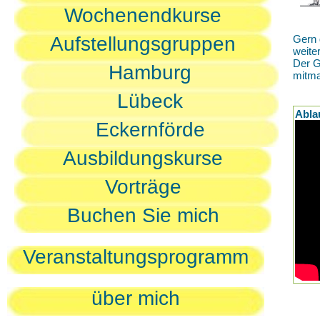
Wochenendkurse
Aufstellungsgruppen
Gern 
weite
Der G
Hamburg
mitm
Lübeck
Abla
Eckernförde
Ausbildungskurse
Vorträge
Buchen Sie mich
Veranstaltungsprogramm
über mich
D