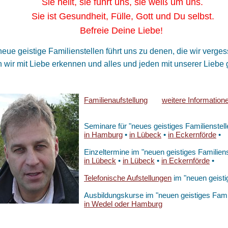
 heilt, sie führt uns, sie weiß um uns.
 ist Gesundheit, Fülle, Gott und Du selbst.
freie Deine Liebe!
eue geistige Familienstellen führt uns zu denen, die wir ver
wir mit Liebe erkennen und alles und jeden mit unserer Liebe g
Familienaufstellung
weitere Information
Seminare für "neues geistiges Familienstell
in Hamburg
•
in Lübeck
•
in Eckernförde
•
Einzeltermine im "neuen geistiges Familiens
in Lübeck
•
in Lübeck
•
in Eckernförde
•
Telefonische Aufstellungen
im "neuen geistig
Ausbildungskurse im "neuen geistiges Famil
in Wedel oder Hamburg