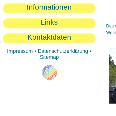
Sie
Informationen
Sie
Be
Links
Das n
Wenn 
Kontaktdaten
Impressum
•
Datenschutzerklärung
•
Sitemap