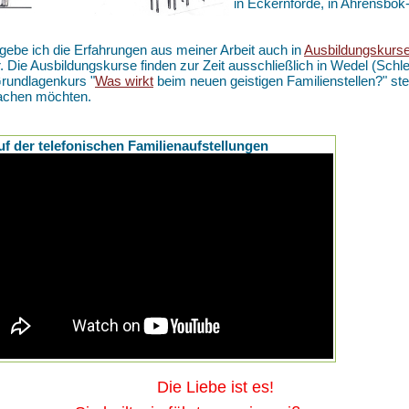
in Eckernförde, in Ahrensbö
gebe ich die Erfahrungen aus meiner Arbeit auch in
Ausbildungskurs
r. Die Ausbildungskurse finden zur Zeit ausschließlich in Wedel (Schle
rundlagenkurs "
Was wirkt
beim neuen geistigen Familienstellen?" ste
achen möchten.
uf der telefonischen Familienaufstellungen
ie Liebe ist es!