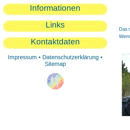
Sie
Informationen
Sie
Be
Links
Das n
Wenn 
Kontaktdaten
Impressum
•
Datenschutzerklärung
•
Sitemap