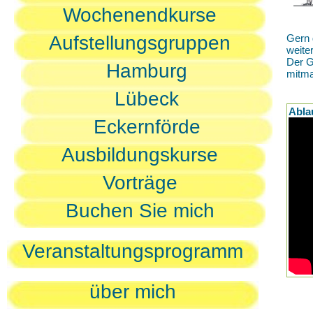
Wochenendkurse
Aufstellungsgruppen
Gern 
weite
Der G
Hamburg
mitm
Lübeck
Abla
Eckernförde
Ausbildungskurse
Vorträge
Buchen Sie mich
Veranstaltungsprogramm
über mich
D