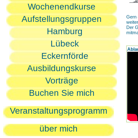
Wochenendkurse
Aufstellungsgruppen
Gern 
weite
Der G
Hamburg
mitm
Lübeck
Abla
Eckernförde
Ausbildungskurse
Vorträge
Buchen Sie mich
Veranstaltungsprogramm
über mich
D