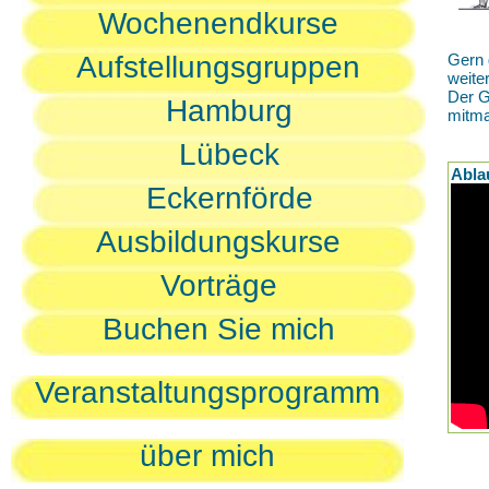
Wochenendkurse
Aufstellungsgruppen
Gern 
weite
Der G
Hamburg
mitm
Lübeck
Abla
Eckernförde
Ausbildungskurse
Vorträge
Buchen Sie mich
Veranstaltungsprogramm
über mich
D