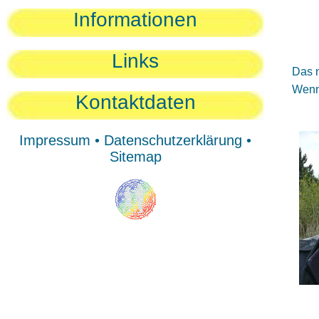
Sie
Informationen
Sie
Be
Links
Das n
Wenn 
Kontaktdaten
Impressum
•
Datenschutzerklärung
•
Sitemap