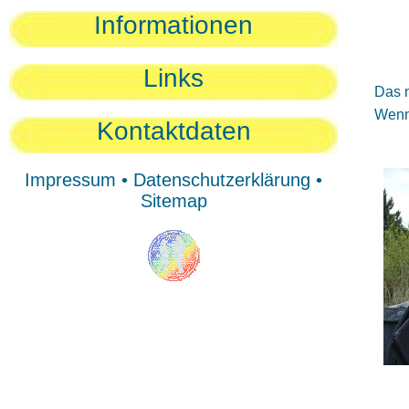
Sie
Informationen
Sie
Be
Links
Das n
Wenn 
Kontaktdaten
Impressum
•
Datenschutzerklärung
•
Sitemap