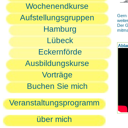
Wochenendkurse
Aufstellungsgruppen
Gern 
weite
Der G
Hamburg
mitm
Lübeck
Abla
Eckernförde
Ausbildungskurse
Vorträge
Buchen Sie mich
Veranstaltungsprogramm
über mich
D