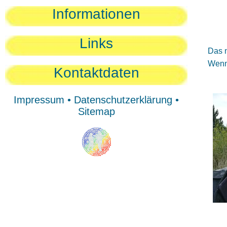
Sie
Informationen
Sie
Be
Links
Das n
Wenn 
Kontaktdaten
Impressum
•
Datenschutzerklärung
•
Sitemap