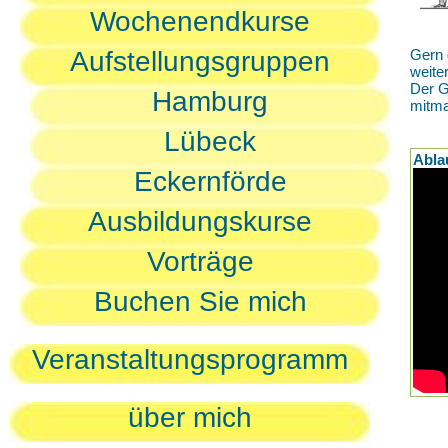
Wochenendkurse
Aufstellungsgruppen
Gern 
weite
Der G
Hamburg
mitm
Lübeck
Abla
Eckernförde
Ausbildungskurse
Vorträge
Buchen Sie mich
Veranstaltungsprogramm
über mich
D