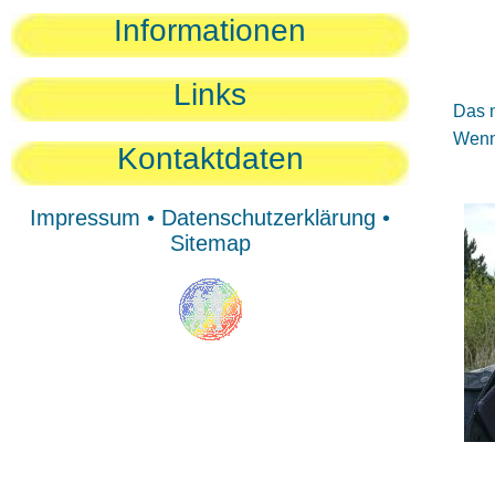
Sie
Informationen
Sie
Be
Links
Das n
Wenn 
Kontaktdaten
Impressum
•
Datenschutzerklärung
•
Sitemap