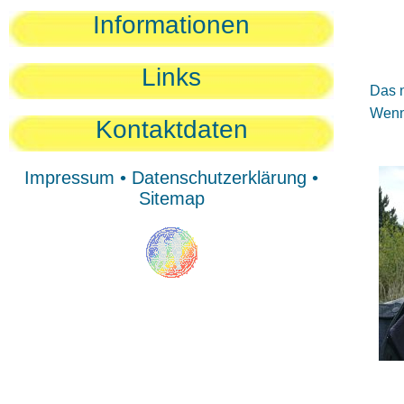
Sie
Informationen
Sie
Be
Links
Das n
Wenn 
Kontaktdaten
Impressum
•
Datenschutzerklärung
•
Sitemap