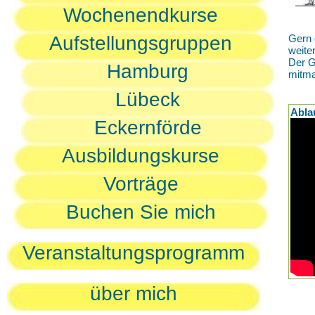
Wochenendkurse
Aufstellungsgruppen
Gern 
weite
Der G
Hamburg
mitm
Lübeck
Abla
Eckernförde
Ausbildungskurse
Vorträge
Buchen Sie mich
Veranstaltungsprogramm
über mich
D