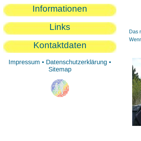
Sie
Informationen
Sie
Be
Links
Das n
Wenn 
Kontaktdaten
Impressum
•
Datenschutzerklärung
•
Sitemap