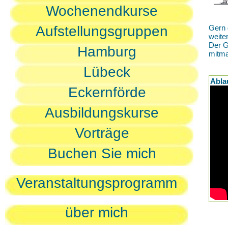
Wochenendkurse
Aufstellungsgruppen
Gern 
weite
Der G
Hamburg
mitm
Lübeck
Abla
Eckernförde
Ausbildungskurse
Vorträge
Buchen Sie mich
Veranstaltungsprogramm
über mich
D