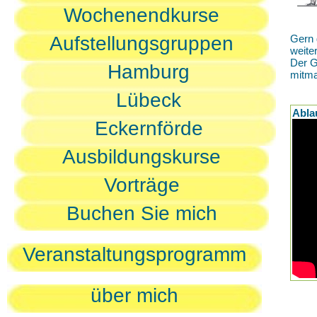
Wochenendkurse
Aufstellungsgruppen
Gern 
weite
Der G
Hamburg
mitm
Lübeck
Abla
Eckernförde
Ausbildungskurse
Vorträge
Buchen Sie mich
Veranstaltungsprogramm
über mich
D