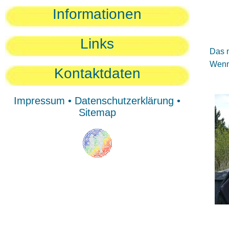
Sie
Informationen
Sie
Be
Links
Das n
Wenn 
Kontaktdaten
Impressum
•
Datenschutzerklärung
•
Sitemap