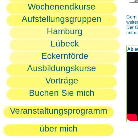
Wochenendkurse
Aufstellungsgruppen
Gern 
weite
Der G
Hamburg
mitm
Lübeck
Abla
Eckernförde
Ausbildungskurse
Vorträge
Buchen Sie mich
Veranstaltungsprogramm
über mich
D