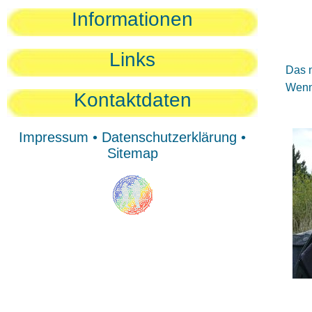
Sie
Informationen
Sie
Be
Links
Das n
Wenn 
Kontaktdaten
Impressum
•
Datenschutzerklärung
•
Sitemap