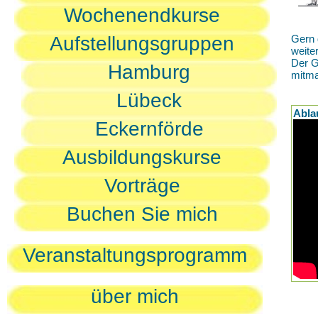
Wochenendkurse
Aufstellungsgruppen
Gern 
weite
Der G
Hamburg
mitm
Lübeck
Abla
Eckernförde
Ausbildungskurse
Vorträge
Buchen Sie mich
Veranstaltungsprogramm
über mich
D