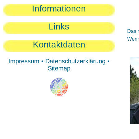
Sie
Informationen
Sie
Be
Links
Das n
Wenn 
Kontaktdaten
Impressum
•
Datenschutzerklärung
•
Sitemap