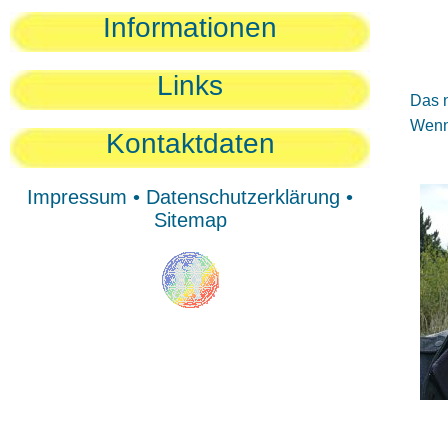
Sie
Informationen
Sie
Be
Links
Das n
Wenn 
Kontaktdaten
Impressum
•
Datenschutzerklärung
•
Sitemap