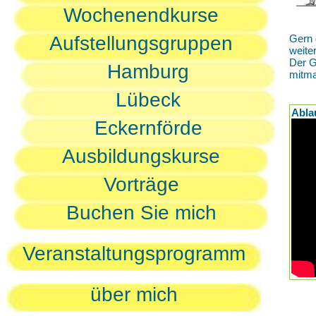
Wochenendkurse
Aufstellungsgruppen
Gern 
weite
Der G
Hamburg
mitm
Lübeck
Abla
Eckernförde
Ausbildungskurse
Vorträge
Buchen Sie mich
Veranstaltungsprogramm
über mich
D