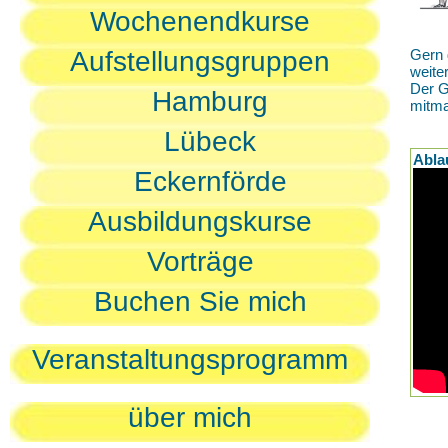
Wochenendkurse
Aufstellungsgruppen
Gern 
weite
Der G
Hamburg
mitm
Lübeck
Abla
Eckernförde
Ausbildungskurse
Vorträge
Buchen Sie mich
Veranstaltungsprogramm
über mich
D