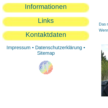
Sie
Informationen
Sie
Be
Links
Das n
Wenn 
Kontaktdaten
Impressum
•
Datenschutzerklärung
•
Sitemap