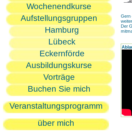
Wochenendkurse
Aufstellungsgruppen
Gern 
weite
Der G
Hamburg
mitm
Lübeck
Abla
Eckernförde
Ausbildungskurse
Vorträge
Buchen Sie mich
Veranstaltungsprogramm
über mich
D