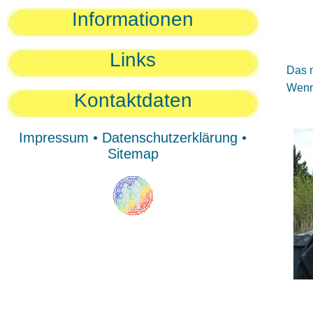
Sie
Informationen
Sie
Be
Links
Das n
Wenn 
Kontaktdaten
Impressum
•
Datenschutzerklärung
•
Sitemap