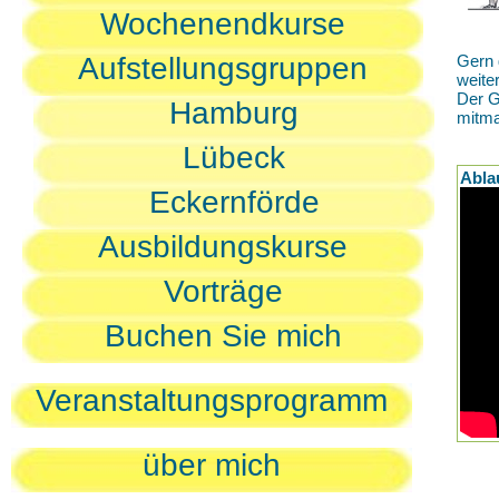
Wochenendkurse
Aufstellungsgruppen
Gern 
weite
Der G
Hamburg
mitm
Lübeck
Abla
Eckernförde
Ausbildungskurse
Vorträge
Buchen Sie mich
Veranstaltungsprogramm
über mich
D