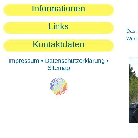
Sie
Informationen
Sie
Be
Links
Das n
Wenn 
Kontaktdaten
Impressum
•
Datenschutzerklärung
•
Sitemap