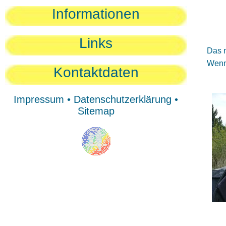
Sie
Informationen
Sie
Be
Links
Das n
Wenn 
Kontaktdaten
Impressum
•
Datenschutzerklärung
•
Sitemap