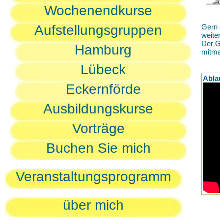
Wochenendkurse
Aufstellungsgruppen
Gern 
weite
Der G
Hamburg
mitm
Lübeck
Abla
Eckernförde
Ausbildungskurse
Vorträge
Buchen Sie mich
Veranstaltungsprogramm
über mich
D